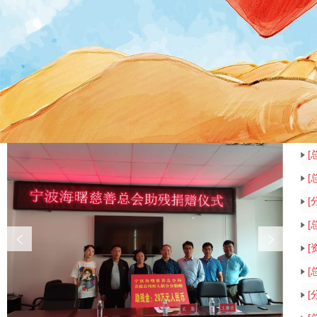
新闻资讯
+更多
[
[
[
[
[
[
[