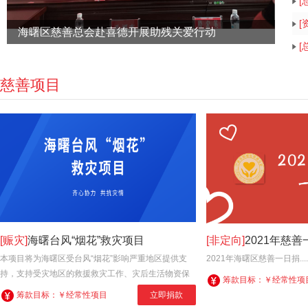
[
[
海曙区慈善总会赴喜德开展助残关爱行动
[
慈善项目
[赈灾]
海曙台风“烟花”救灾项目
[非定向]
2021年慈
本项目将为海曙区受台风“烟花”影响严重地区提供支
2021年海曙区慈善一日捐....
持，支持受灾地区的救援救灾工作、灾后生活物资保
筹款目标：
￥经常性项
障、灾后生活生产秩序恢复和灾后重建等....
筹款目标：
￥经常性项目
立即捐款