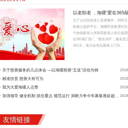
为了让社区的老人安度晚年，同时又
热做公益的平台，海曙区徐家漕社区
个由低龄老人扶助高龄老人的公益团
在365敲门队”。“爱在365”，顾名
365天，每天会有志愿者上门为...
关于慈善服务的几点体会 —以海曙慈善“五送”活动为例
2018
精准扶贫 慈善大有可为
2018
我为大爱海曙人点赞
2018
加强领导 健全机制 抓住重点 规范运行 洞桥力争今年募集善款超三百万元
2018
友情链接