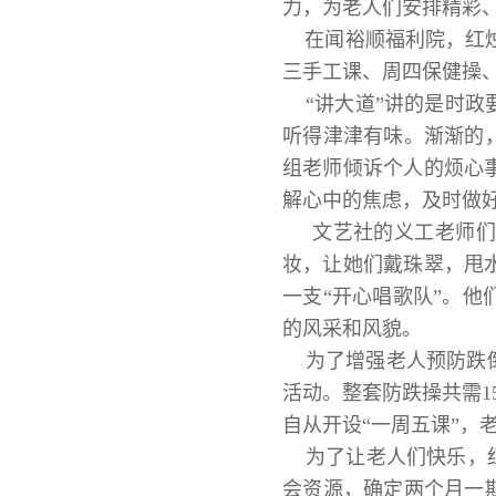
力，为老人们安排精彩
在闻裕顺福利院，红烛
三手工课、周四保健操、
“讲大道”讲的是时政
听得津津有味。渐渐的
组老师倾诉个人的烦心
解心中的焦虑，及时做
文艺社的义工老师们还
妆，让她们戴珠翠，甩
一支“开心唱歌队”。
的风采和风貌。
为了增强老人预防跌倒
活动。整套防跌操共需
自从开设“一周五课”，
为了让老人们快乐，红
会资源，确定两个月一