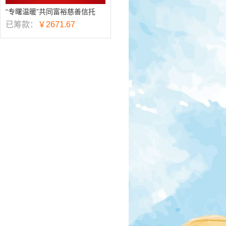
“专曙温暖”共同富裕慈善信托
已筹款：
￥2671.67