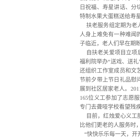
日祝福、寿星讲话、分
特制水果大蛋糕送给寿
扶老服务组定期为老人
人身上难免有一种难闻
子临近，老人们早在期盼
自扶老关爱项目立项后
福利院举办“送戏、送礼
还组织工作室成员和文
节前夕带上节日礼品慰
展到社区居家老人。20
165位义工参加了志愿
专门去聋哑学校看望残
目前，红烛爱心义工服
比他们更老的人服务时
“快快乐乐每一天，开